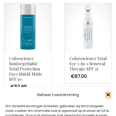
Colorscience
Colorescience Total
Sunforgettable
Eye 3-in-1 Renewal
Total Protection
Therapy SPF 35
Face Shield Matte
€
87.00
SPF 50
€
52.95
Dit
Beheer toestemming
product
heeft
Om de beste ervaringen te bieden, gebruiken wij technologieën
meerdere
zoals cookies om informatie over je apparaat op te slaan en/of te
raadplegen. Door in te stemmen met deze technologieën kunnen