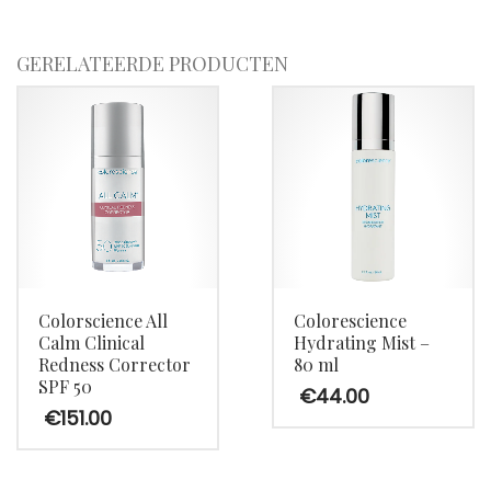
Face
Shield
GERELATEERDE PRODUCTEN
Glow
SPF
50
aantal
Colorscience All
Colorescience
Calm Clinical
Hydrating Mist –
Redness Corrector
80 ml
SPF 50
€
44.00
€
151.00