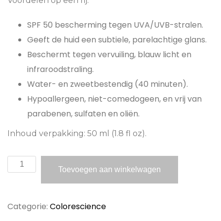
Voordelen op een rij:
SPF 50 bescherming tegen UVA/UVB-stralen.
Geeft de huid een subtiele, parelachtige glans.
Beschermt tegen vervuiling, blauw licht en
infraroodstraling.
Water- en zweetbestendig (40 minuten).
Hypoallergeen, niet-comedogeen, en vrij van
parabenen, sulfaten en oliën.
Inhoud verpakking:
50 ml (1.8 fl oz).
Colorescience
Toevoegen aan winkelwagen
Sunforgettable
Total
Categorie:
Colorescience
Protection