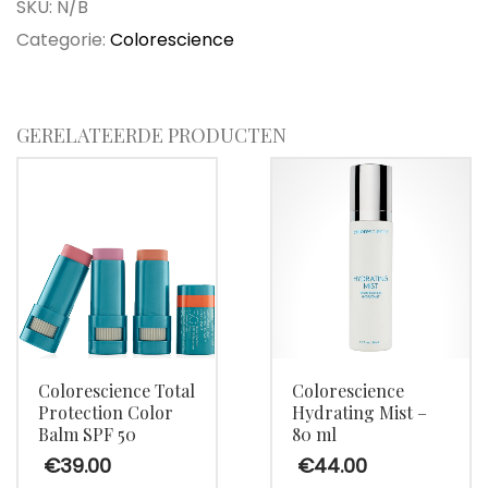
Protection
SKU:
N/B
Face
Categorie:
Colorescience
Shield
Flex
SPF
GERELATEERDE PRODUCTEN
50
aantal
Colorescience Total
Colorescience
Protection Color
Hydrating Mist –
Balm SPF 50
80 ml
€
39.00
€
44.00