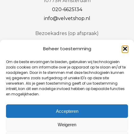
1077SR Amsterdam
020-6625134
info@velvetshop.nl
Bezoekadres (op afspraak)
Stadionweg
92
Beheer toestemming
1077SR Amsterdam
Om de beste ervaringen te bieden, gebruiken wij technologieën
zoals cookies om informatie over je apparaat op te slaan en/of te
raadplegen. Door in te stemmen met deze technologieën kunnen
Algemene voorwaarden
wij gegevens zoals surfgedrag of unieke ID's op deze site
Privacyverklaring
verwerken. Als je geen toestemming geeft of uw toestemming
intrekt, kan dit een nadelige invloed hebben op bepaalde functies
Kwaliteitsverslag 2025
en mogelijkheden.
Engels
Accepteren
Weigeren