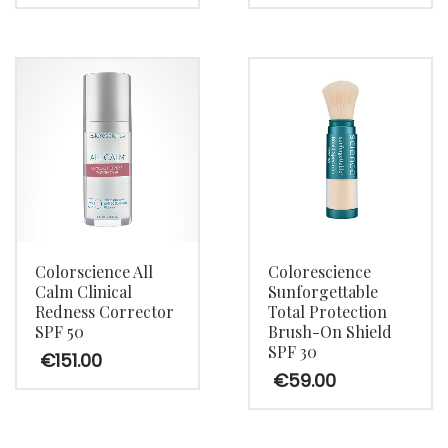
Dit
product
heeft
meerdere
variaties.
Deze
optie
kan
gekozen
Colorscience All
Colorescience
Calm Clinical
Sunforgettable
worden
Redness Corrector
Total Protection
op
SPF 50
Brush-On Shield
SPF 30
de
€
151.00
€
59.00
productpagina
Dit