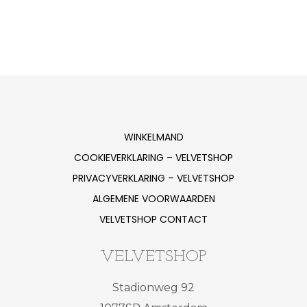
product
heeft
meerdere
variaties.
Deze
optie
kan
WINKELMAND
gekozen
COOKIEVERKLARING – VELVETSHOP
worden
PRIVACYVERKLARING – VELVETSHOP
op
ALGEMENE VOORWAARDEN
de
VELVETSHOP CONTACT
productpagina
VELVETSHOP
Stadionweg 92