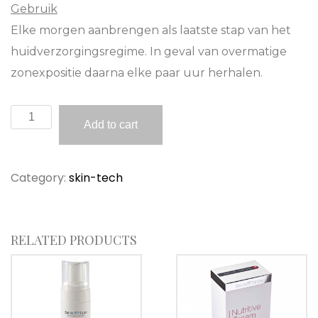
Gebruik
Elke morgen aanbrengen als laatste stap van het
huidverzorgingsregime. In geval van overmatige
zonexpositie daarna elke paar uur herhalen.
Skin-
Add to cart
Tech
Melablock
Category:
skin-tech
SPF30
quantity
RELATED PRODUCTS