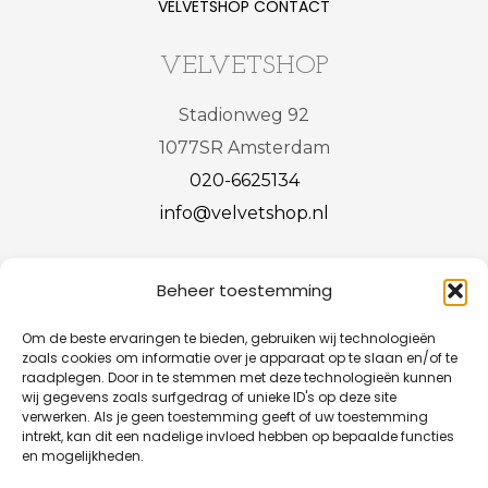
VELVETSHOP CONTACT
VELVETSHOP
Stadionweg 92
1077SR Amsterdam
020-6625134
info@velvetshop.nl
Bezoekadres (op afspraak)
Beheer toestemming
Stadionweg
92
1077SR Amsterdam
Om de beste ervaringen te bieden, gebruiken wij technologieën
zoals cookies om informatie over je apparaat op te slaan en/of te
raadplegen. Door in te stemmen met deze technologieën kunnen
wij gegevens zoals surfgedrag of unieke ID's op deze site
Terms and conditions
verwerken. Als je geen toestemming geeft of uw toestemming
intrekt, kan dit een nadelige invloed hebben op bepaalde functies
Privacy statement
en mogelijkheden.
Dutch